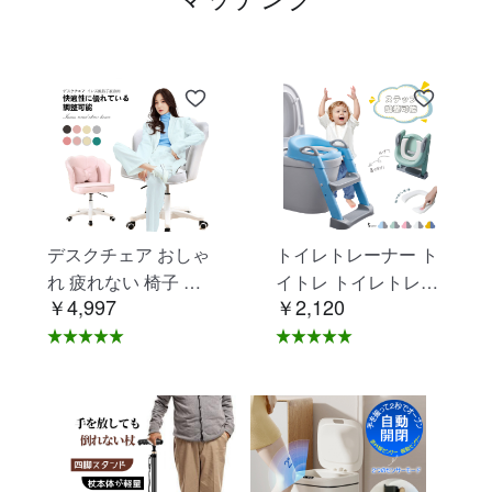
デスクチェア おしゃ
トイレトレーナー ト
れ 疲れない 椅子 白
イトレ トイレトレー
￥4,997
￥2,120
ホワイト デスクチェ
ニング トイレ 練習
ア 疲れにくい 学習椅
折りたたみ おまる 補
子 北欧 子供 チェア
助 便座 補助便座 子
学習チェア オフィス
供用 便座 トイレ補助
チェア パソコンチェ
踏み台 男の子 女の子
ア ベロア調 インテリ
子供 子ども トイトレ
ア 椅子 イス 在宅ワ
送料無料 ステップ ス