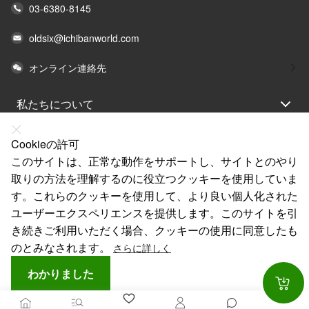
03-6380-8145
oldsix@ichibanworld.com
オンライン連絡先
私たちについて
法律声明
Cookieの許可
ヘルプ
このサイトは、正常な動作をサポートし、サイトとのやり
取りの方法を理解するのに役立つクッキーを使用していま
サービス
す。これらのクッキーを使用して、より良い個人化された
リンク
ユーザーエクスペリエンスを提供します。このサイトを引
き続きご利用いただく場合、クッキーの使用に同意したも
のとみなされます。
さらに詳しく
わかりました