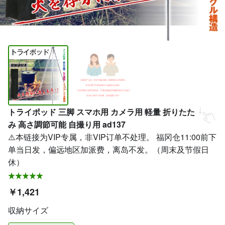
トライポッド 三脚 スマホ用 カメラ用 軽量 折りたた
み 高さ調節可能 自撮り用 ad137
⚠️本链接为VIP专属，非VIP订单不处理。 福冈仓11:00前下
单当日发，偏远地区加派费，离岛不发。（周末及节假日
休）
￥1,421
収納サイズ