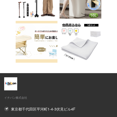
ーク アシェル ブリリ
テップ台 トイレ D-2
アント C-56
8
イチバン株式会社
東京都千代田区平河町1-4-3伏見ビル4F