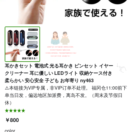
耳かきセット 電池式 光る耳かき ピンセット イヤー
クリーナー 耳に優しい LEDライト 収納ケース付き
柔らかい 安心安全 子ども お年寄り ny463
⚠️本链接为VIP专属，非VIP订单不处理。 福冈仓11:00前下
单当日发，偏远地区加派费，离岛不发。（周末及节假日
休）
￥800
color