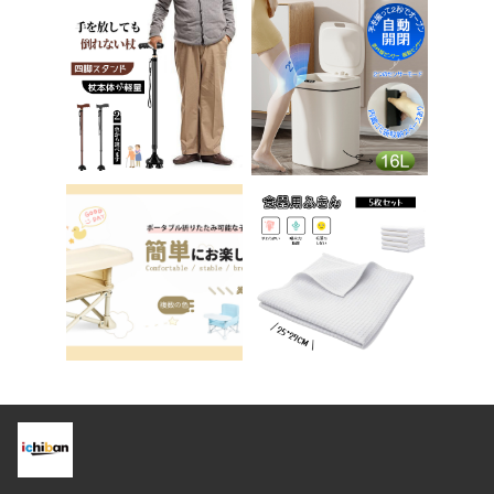
チェア パソコンチェ
踏み台 男の子 女の子
ア ベロア調 インテリ
子供 子ども トイトレ
ア 椅子 イス 在宅ワ
送料無料 ステップ ス
ーク アシェル ブリリ
テップ台 トイレ D-2
アント C-56
8