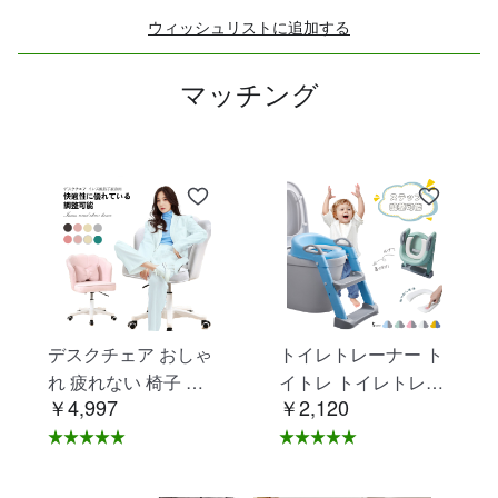
ウィッシュリストに追加する
マッチング
デスクチェア おしゃ
トイレトレーナー ト
れ 疲れない 椅子 白
イトレ トイレトレー
￥4,997
￥2,120
ホワイト デスクチェ
ニング トイレ 練習
ア 疲れにくい 学習椅
折りたたみ おまる 補
子 北欧 子供 チェア
助 便座 補助便座 子
学習チェア オフィス
供用 便座 トイレ補助