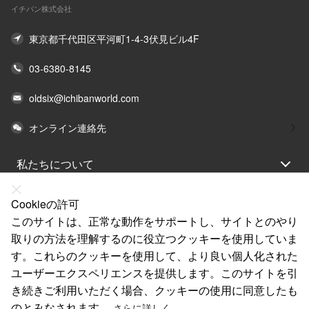
イチバン株式会社
東京都千代田区平河町1-4-3伏見ビル4F
03-6380-8145
oldsix@ichibanworld.com
オンライン連絡先
私たちについて
法律声明
Cookieの許可
ヘルプ
このサイトは、正常な動作をサポートし、サイトとのやり
取りの方法を理解するのに役立つクッキーを使用していま
サービス
す。これらのクッキーを使用して、より良い個人化された
リンク
ユーザーエクスペリエンスを提供します。このサイトを引
き続きご利用いただく場合、クッキーの使用に同意したも
のとみなされます。
さらに詳しく