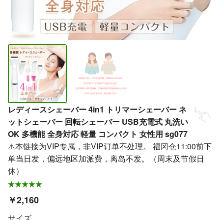
レディースシェーバー 4in1 トリマーシェーバー ネ
ットシェーバー 回転シェーバー USB充電式 丸洗い
OK 多機能 全身対応 軽量 コンパクト 女性用 sg077
⚠️本链接为VIP专属，非VIP订单不处理。 福冈仓11:00前下
单当日发，偏远地区加派费，离岛不发。（周末及节假日
休）
￥2,160
サイズ