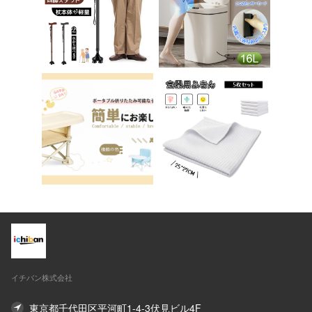
ア 椅子 イス 在宅ワ
送料無料 ステップ ス
ーク アシェル ブリリ
テップ台 トイレ D-2
アント C-56
8
イチバン株式会社
東京都千代田区平河町1-4-3伏見ビル4F