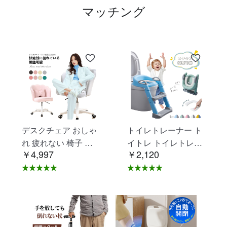
マッチング
デスクチェア おしゃ
トイレトレーナー ト
れ 疲れない 椅子 白
イトレ トイレトレー
￥4,997
￥2,120
ホワイト デスクチェ
ニング トイレ 練習
ア 疲れにくい 学習椅
折りたたみ おまる 補
子 北欧 子供 チェア
助 便座 補助便座 子
学習チェア オフィス
供用 便座 トイレ補助
チェア パソコンチェ
踏み台 男の子 女の子
ア ベロア調 インテリ
子供 子ども トイトレ