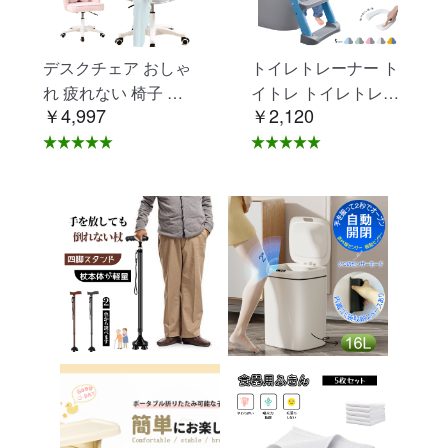
デスクチェア おしゃ
トイレトレーナー ト
れ 疲れない 椅子 白
イトレ トイレトレー
￥4,997
￥2,120
ホワイト デスクチェ
ニング トイレ 練習
ア 疲れにくい 学習椅
折りたたみ おまる 補
子 北欧 子供 チェア
助 便座 補助便座 子
学習チェア オフィス
供用 便座 トイレ補助
チェア パソコンチェ
踏み台 男の子 女の子
ア ベロア調 インテリ
子供 子ども トイトレ
ア 椅子 イス 在宅ワ
送料無料 ステップ ス
ーク アシェル ブリリ
テップ台 トイレ D-2
アント C-56
8