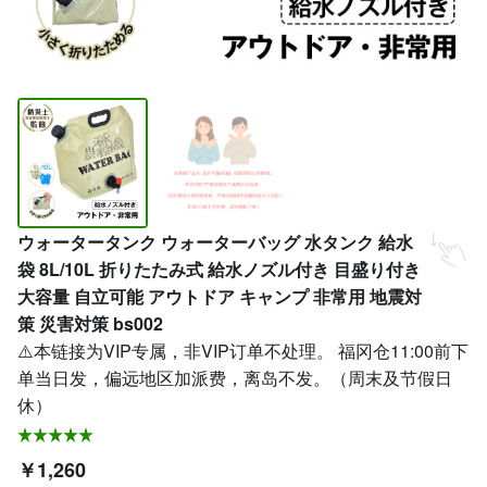
ウォータータンク ウォーターバッグ 水タンク 給水
袋 8L/10L 折りたたみ式 給水ノズル付き 目盛り付き
大容量 自立可能 アウトドア キャンプ 非常用 地震対
策 災害対策 bs002
⚠️本链接为VIP专属，非VIP订单不处理。 福冈仓11:00前下
单当日发，偏远地区加派费，离岛不发。（周末及节假日
休）
￥1,260