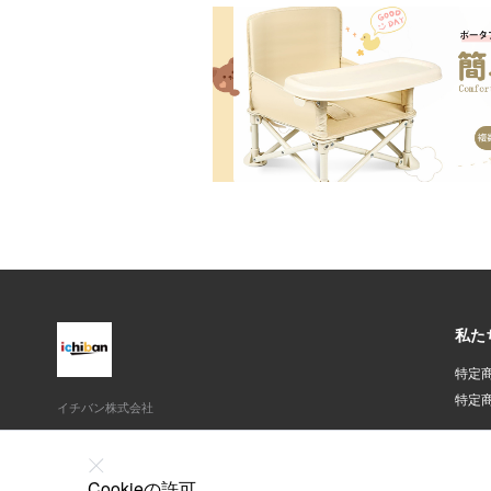
私た
特定
特定
イチバン株式会社
東京都千代田区平河町1-4-3伏見ビル4F
03-6380-8145
Cookieの許可