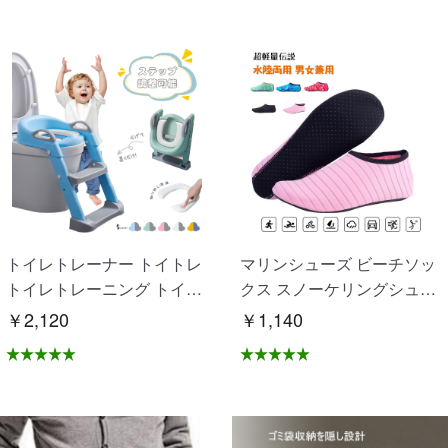
トイレトレーナー トイトレ
マリンシューズ ビーチソッ
トイレトレーニング トイレ
クス スノーケリングシュー
練習 折りたたみ おまる 補
ズ 砂浜 海 水泳 滑り止め 速
￥2,120
￥1,140
助 便座 補助便座 子供用 便
乾性 通気性良い 水陸両用
座 トイレ補助 踏み台 男の
男女兼用 OB-02
子 女の子 子供 子ども トイ
トレ 送料無料 ステップ ス
テップ台 トイレ D-28