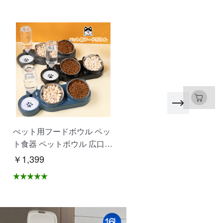
ぺット用フードボウル ペッ
SDカード マイクロSDカ
ト食器 ペットボウル 広口
ド 高速 大容量 480GB 51
仕切り付き設計 水飲み 餌入
B 1T 耐衝撃 耐温度 写真 
￥1,399
￥1,172
れ 自動給水 抗菌 洗いやす
画保存 ドライブレコーダ
い 分解できる 乾湿分離 こ
録画 ゲームデータ 多機器
ぼれにくい 衛生的な 猫 犬
応 NCK
ペット用品 XZGH-06