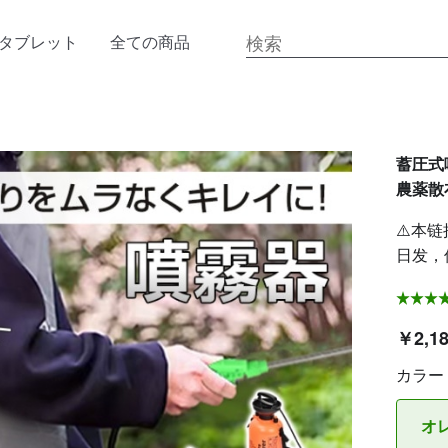
タブレット
全ての商品
蓄圧式
農薬散布
⚠️本链
日发，
￥2,1
カラー
オ