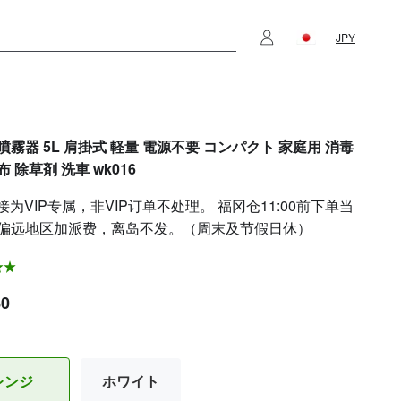
JPY
噴霧器 5L 肩掛式 軽量 電源不要 コンパクト 家庭用 消毒
 除草剤 洗車 wk016
接为VIP专属，非VIP订单不处理。 福冈仓11:00前下单当
偏远地区加派费，离岛不发。（周末及节假日休）
80
レンジ
ホワイト