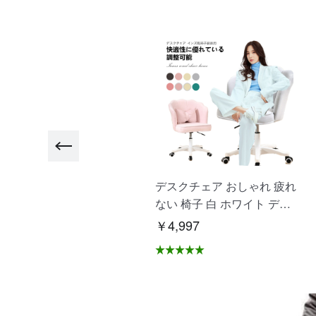
"ヨガマット大きめ ビッグ
デスクチェア おしゃれ 疲れ
トレーニングマット 高品質
ない 椅子 白 ホワイト デス
高耐久高密 ヨガ ピラティ
クチェア 疲れにくい 学習椅
2,500
￥4,997
ス エクササイズ ストレッチ
子 北欧 子供 チェア 学習チ
マット 初心者 筋トレダイエ
ェア オフィスチェア パソコ
ト 運動 上級者 腹筋 脚痩
ンチェア ベロア調 インテリ
 痛くない特厚 滑らない "
ア 椅子 イス 在宅ワーク ア
-01
シェル ブリリアント C-56