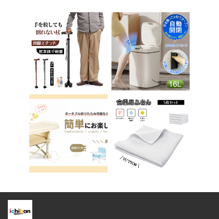
学習チェア オフィス
供用 便座 トイレ補助
チェア パソコンチェ
踏み台 男の子 女の子
ア ベロア調 インテリ
子供 子ども トイトレ
ア 椅子 イス 在宅ワ
送料無料 ステップ ス
ーク アシェル ブリリ
テップ台 トイレ D-2
アント C-56
8