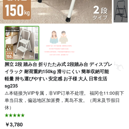
脚立 2段 踏み台 折りたたみ式 2段踏み台 ディスプレ
イラック 耐荷重約150kg 滑りにくい 簡単収納可能
軽量 持ち運びやすい 安定感 お子様 大人 日常生活
sg235
⚠️本链接为VIP专属，非VIP订单不处理。 福冈仓11:00前下
单当日发，偏远地区加派费，离岛不发。（周末及节假日
休）
￥3,780