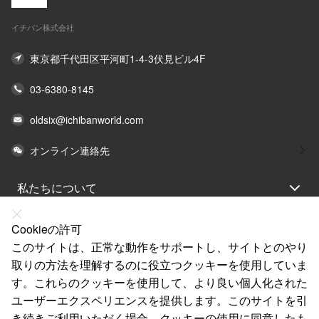
イチバン株式会社
東京都千代田区平河町1-4-3伏見ビル4F
03-6380-8145
oldsix@ichibanworld.com
オンライン連絡先
私たちについて
法律声明
Cookieの許可
ヘルプ
このサイトは、正常な動作をサポートし、サイトとのやり
取りの方法を理解するのに役立つクッキーを使用していま
サービス
す。これらのクッキーを使用して、より良い個人化された
リンク
ユーザーエクスペリエンスを提供します。このサイトを引
き続きご利用いただく場合、クッキーの使用に同意したも