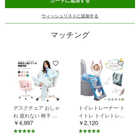
カートに追加する
ウィッシュリストに追加する
マッチング
デスクチェア おしゃ
トイレトレーナー ト
れ 疲れない 椅子 白
イトレ トイレトレー
￥4,997
￥2,120
ホワイト デスクチェ
ニング トイレ 練習
ア 疲れにくい 学習椅
折りたたみ おまる 補
子 北欧 子供 チェア
助 便座 補助便座 子