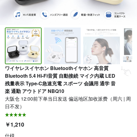
ワイヤレスイヤホン Bluetoothイヤホン 高音質
Bluetooth 5.4 Hi-Fi音質 自動接続 マイク内蔵 LED
残量表示 Type-C急速充電 スポーツ 会議用 通学 音
楽 通勤 アウトドア NBQ10
大阪仓 12:00前下单当日发送 偏远地区加收派费（周六 | 周
日不发）
￥1,210
仕様