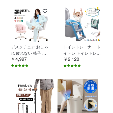
デスクチェア おしゃ
トイレトレーナー ト
れ 疲れない 椅子 白
イトレ トイレトレー
￥4,997
￥2,120
ホワイト デスクチェ
ニング トイレ 練習
ア 疲れにくい 学習椅
折りたたみ おまる 補
子 北欧 子供 チェア
助 便座 補助便座 子
学習チェア オフィス
供用 便座 トイレ補助
チェア パソコンチェ
踏み台 男の子 女の子
ア ベロア調 インテリ
子供 子ども トイトレ
ア 椅子 イス 在宅ワ
送料無料 ステップ ス
ーク アシェル ブリリ
テップ台 トイレ D-2
アント C-56
8