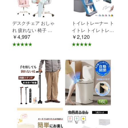
デスクチェア おしゃ
トイレトレーナー ト
れ 疲れない 椅子 白
イトレ トイレトレー
￥4,997
￥2,120
ホワイト デスクチェ
ニング トイレ 練習
ア 疲れにくい 学習椅
折りたたみ おまる 補
子 北欧 子供 チェア
助 便座 補助便座 子
学習チェア オフィス
供用 便座 トイレ補助
チェア パソコンチェ
踏み台 男の子 女の子
ア ベロア調 インテリ
子供 子ども トイトレ
ア 椅子 イス 在宅ワ
送料無料 ステップ ス
ーク アシェル ブリリ
テップ台 トイレ D-2
アント C-56
8