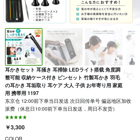
耳かきセット 耳掻き 耳掃除 LEDライト搭载 角度調
整可能 収納ケース付き ピンセット 竹製耳かき 羽毛
の耳かき 耳垢取り 耳ケア 大人 子供 お年寄り用 家庭
用 携帯用 1197
东京仓 12:00前下单当日发送 次日回传单号 偏远地区加收
派费（休息日10:00前下单当日发送，周日不发货）
￥3,300
COLOR