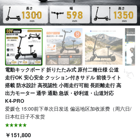
電動キックボード 折りたたみ式 原付二種仕様 公道
走行OK 安心安全 クッション付きサドル 前後ライト
搭載 防水設計 高視認性 小雨走行可能 長距離走行 高
出力モーター 通学 通勤 急坂・砂利道・山道対応
K4-PRO
爱媛仓 15:00前下单次日发送 偏远地区加收派费（周六日/
日本红日子不发货
￥151,800