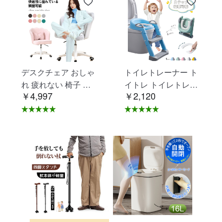
デスクチェア おしゃ
トイレトレーナー ト
れ 疲れない 椅子 白
イトレ トイレトレー
￥4,997
￥2,120
ホワイト デスクチェ
ニング トイレ 練習
ア 疲れにくい 学習椅
折りたたみ おまる 補
子 北欧 子供 チェア
助 便座 補助便座 子
学習チェア オフィス
供用 便座 トイレ補助
チェア パソコンチェ
踏み台 男の子 女の子
ア ベロア調 インテリ
子供 子ども トイトレ
ア 椅子 イス 在宅ワ
送料無料 ステップ ス
ーク アシェル ブリリ
テップ台 トイレ D-2
アント C-56
8