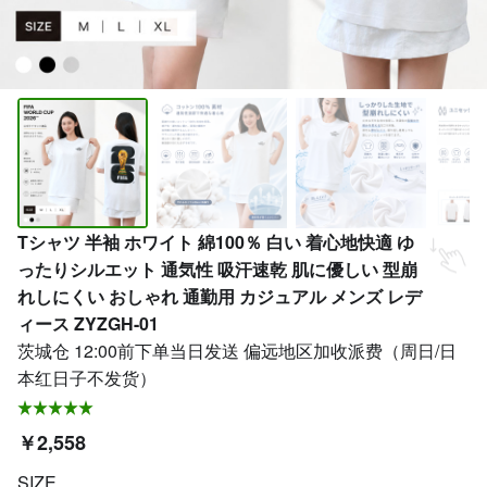
Tシャツ 半袖 ホワイト 綿100％ 白い 着心地快適 ゆ
ったりシルエット 通気性 吸汗速乾 肌に優しい 型崩
れしにくい おしゃれ 通勤用 カジュアル メンズ レデ
ィース ZYZGH-01
茨城仓 12:00前下单当日发送 偏远地区加收派费（周日/日
本红日子不发货）
￥2,558
SIZE