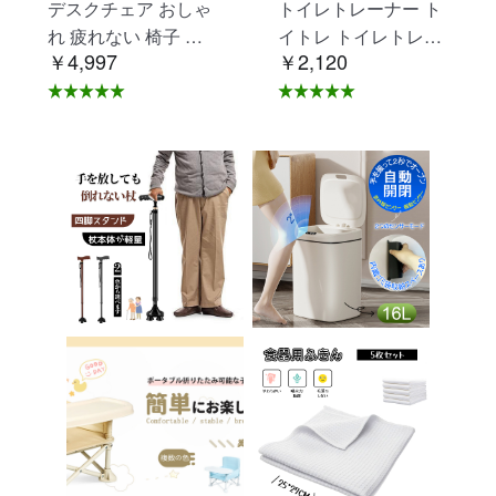
デスクチェア おしゃ
トイレトレーナー ト
れ 疲れない 椅子 白
イトレ トイレトレー
￥4,997
￥2,120
ホワイト デスクチェ
ニング トイレ 練習
ア 疲れにくい 学習椅
折りたたみ おまる 補
子 北欧 子供 チェア
助 便座 補助便座 子
学習チェア オフィス
供用 便座 トイレ補助
チェア パソコンチェ
踏み台 男の子 女の子
ア ベロア調 インテリ
子供 子ども トイトレ
ア 椅子 イス 在宅ワ
送料無料 ステップ ス
ーク アシェル ブリリ
テップ台 トイレ D-2
アント C-56
8