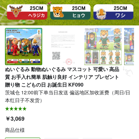
ぬいぐるみ 動物ぬいぐるみ マスコット 可愛い 高品
質 お手入れ簡単 肌触り良好 インテリア プレゼント
贈り物 こどもの日 お誕生日 KF090
茨城仓 12:00前下单当日发送 偏远地区加收派费（周日/日
本红日子不发货）
￥3,069
商品仕様