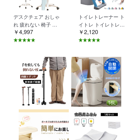
デスクチェア おしゃ
トイレトレーナー ト
れ 疲れない 椅子 白
イトレ トイレトレー
￥4,997
￥2,120
ホワイト デスクチェ
ニング トイレ 練習
ア 疲れにくい 学習椅
折りたたみ おまる 補
子 北欧 子供 チェア
助 便座 補助便座 子
学習チェア オフィス
供用 便座 トイレ補助
チェア パソコンチェ
踏み台 男の子 女の子
ア ベロア調 インテリ
子供 子ども トイトレ
ア 椅子 イス 在宅ワ
送料無料 ステップ ス
ーク アシェル ブリリ
テップ台 トイレ D-2
アント C-56
8