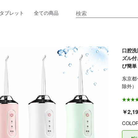
タブレット
全ての商品
口腔洗
ズル付き
び簡単
东京都
除外）
￥2,1
COLO