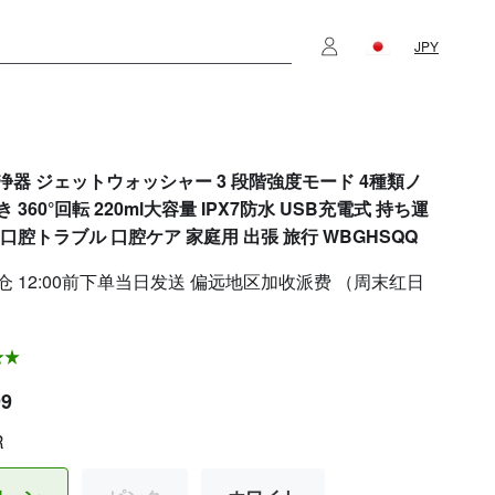
JPY
浄器 ジェットウォッシャー 3 段階強度モード 4種類ノ
 360°回転 220ml大容量 IPX7防水 USB充電式 持ち運
 口腔トラブル 口腔ケア 家庭用 出張 旅行 WBGHSQQ
仓 12:00前下单当日发送 偏远地区加收派费 （周末红日
99
R