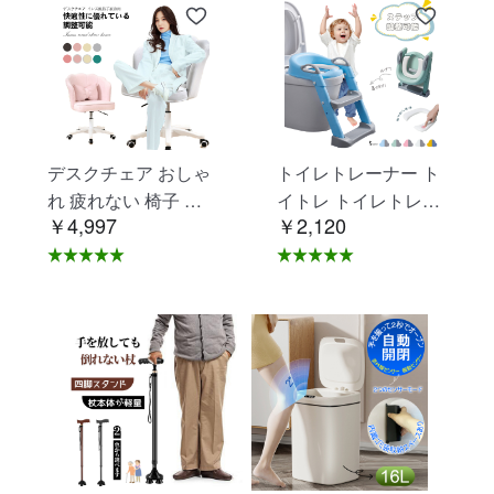
デスクチェア おしゃ
トイレトレーナー ト
れ 疲れない 椅子 白
イトレ トイレトレー
￥4,997
￥2,120
ホワイト デスクチェ
ニング トイレ 練習
ア 疲れにくい 学習椅
折りたたみ おまる 補
子 北欧 子供 チェア
助 便座 補助便座 子
学習チェア オフィス
供用 便座 トイレ補助
チェア パソコンチェ
踏み台 男の子 女の子
ア ベロア調 インテリ
子供 子ども トイトレ
ア 椅子 イス 在宅ワ
送料無料 ステップ ス
ーク アシェル ブリリ
テップ台 トイレ D-2
アント C-56
8