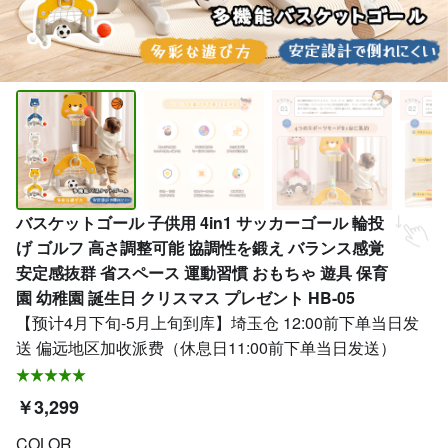
バスケットゴール 子供用 4in1 サッカーゴール 輪投
げ ゴルフ 高さ調整可能 協調性を鍛え バランス感覚
安定感抜群 省スペース 運動習慣 おもちゃ 遊具 保育
園 幼稚園 誕生日 クリスマス プレゼント HB-05
【预计4月下旬-5月上旬到库】埼玉仓 12:00前下单当日发
送 偏远地区加收派费（休息日11:00前下单当日发送）
￥3,299
COLOR