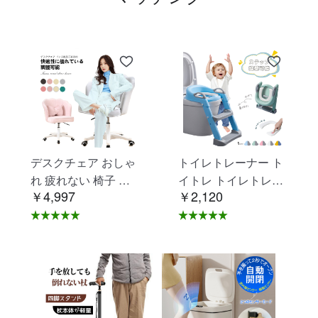
デスクチェア おしゃ
トイレトレーナー ト
れ 疲れない 椅子 白
イトレ トイレトレー
￥4,997
￥2,120
ホワイト デスクチェ
ニング トイレ 練習
ア 疲れにくい 学習椅
折りたたみ おまる 補
子 北欧 子供 チェア
助 便座 補助便座 子
学習チェア オフィス
供用 便座 トイレ補助
チェア パソコンチェ
踏み台 男の子 女の子
ア ベロア調 インテリ
子供 子ども トイトレ
ア 椅子 イス 在宅ワ
送料無料 ステップ ス