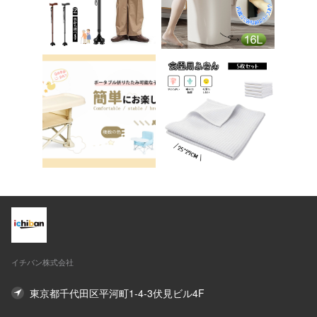
ーク アシェル ブリリ
テップ台 トイレ D-2
アント C-56
8
イチバン株式会社
東京都千代田区平河町1-4-3伏見ビル4F