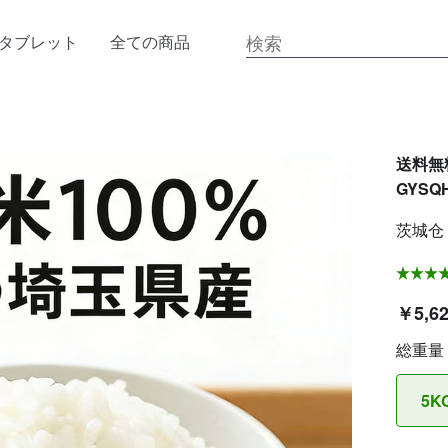
タブレット
全ての商品
送料無
GYSQH
茨城仓
￥5,6
総重量
5K