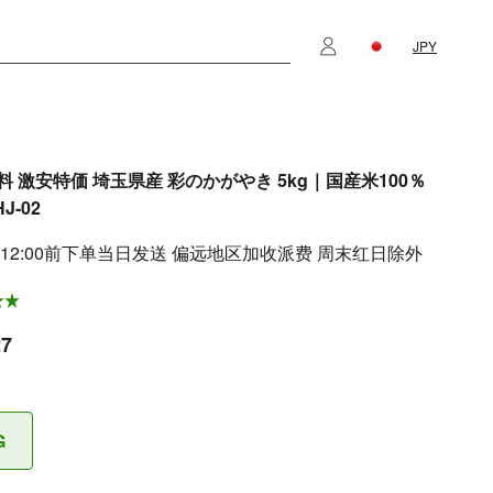
JPY
料 激安特価 埼玉県産 彩のかがやき 5kg｜国産米100％
J-02
 12:00前下单当日发送 偏远地区加收派费 周末红日除外
27
G