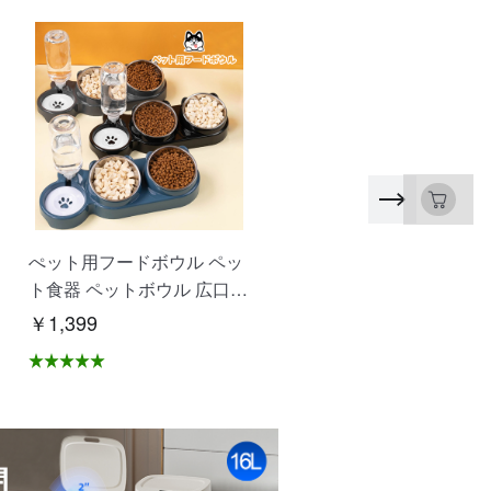
ぺット用フードボウル ペッ
SDカード マイクロSDカ
ト食器 ペットボウル 広口
ド 高速 大容量 480GB 51
仕切り付き設計 水飲み 餌入
B 1T 耐衝撃 耐温度 写真 
￥1,399
￥1,172
れ 自動給水 抗菌 洗いやす
画保存 ドライブレコーダ
い 分解できる 乾湿分離 こ
録画 ゲームデータ 多機器
ぼれにくい 衛生的な 猫 犬
応 NCK
ペット用品 XZGH-06