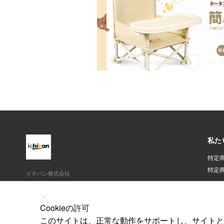
私た
特定
特定
イチバン株式会社
東京都千代田区平河町1-4-3伏見ビル4F
03-6380-8145
Cookieの許可
oldsix@ichibanworld.com
このサイトは、正常な動作をサポートし、サイトと