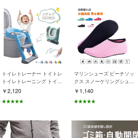
トイレトレーナー トイトレ
マリンシューズ ビーチソッ
トイレトレーニング トイレ
クス スノーケリングシュー
練習 折りたたみ おまる 補
ズ 砂浜 海 水泳 滑り止め 速
￥2,120
￥1,140
助 便座 補助便座 子供用 便
乾性 通気性良い 水陸両用
座 トイレ補助 踏み台 男の
男女兼用 OB-02
子 女の子 子供 子ども トイ
トレ 送料無料 ステップ ス
テップ台 トイレ D-28