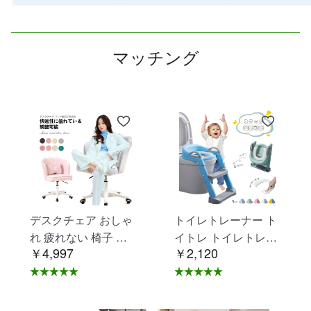
マッチング
デスクチェア おしゃ
トイレトレーナー ト
れ 疲れない 椅子 白
イトレ トイレトレー
￥4,997
￥2,120
ホワイト デスクチェ
ニング トイレ 練習
ア 疲れにくい 学習椅
折りたたみ おまる 補
子 北欧 子供 チェア
助 便座 補助便座 子
学習チェア オフィス
供用 便座 トイレ補助