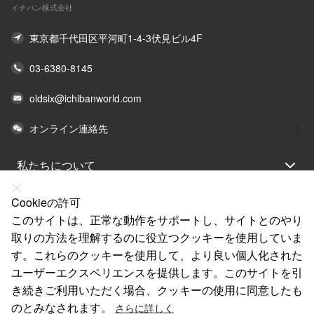
イチバン株式会社
東京都千代田区平河町1-4-3伏見ビル4F
03-6380-8145
oldsix@ichibanworld.com
オンライン連絡先
私たちについて
法律声明
Cookieの許可
ヘルプ
このサイトは、正常な動作をサポートし、サイトとのやり
取りの方法を理解するのに役立つクッキーを使用していま
サービス
す。これらのクッキーを使用して、より良い個人化された
リンク
ユーザーエクスペリエンスを提供します。このサイトを引
き続きご利用いただく場合、クッキーの使用に同意したも
のとみなされます。
さらに詳しく