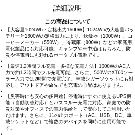
詳細説明
この商品について
【大容量1024Wh・定格出力1600W】1024Whの大容量バッ
テリーと1600Wの定格出力により、炊飯器（1000W）、コ
ーヒーメーカー（550W）、冷蔵庫（800W）などの家庭用
電化製品にも対応可能。キャンプや車中泊はもちろん、防
災や停電時にも頼れるポータブル電源です。
【最速1.2時間フル充電・多様な充電方法】1000WのAC入
力で約1.2時間でフル充電可能。さらに、500WのXT60ソー
ラー入力では2時間で充電完了。車載シガーソケットにも対
応し、アウトドアや旅先でも充電の心配はありません。
【災害時にも安心の多用途】停電時にすぐに使えるUPS機
能（自動切替対応）とパススルー充電に対応。家庭での防
災対策やオフィスでの電力供給として安心してご利用いた
だけます。さらに、11の出力ポート（AC、USB、DC、車
載ソケットなど）で複数のデバイスを同時に使用可能で
す。