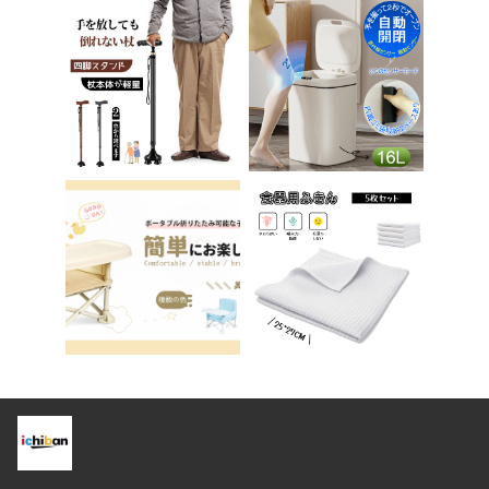
チェア パソコンチェ
踏み台 男の子 女の子
ア ベロア調 インテリ
子供 子ども トイトレ
ア 椅子 イス 在宅ワ
送料無料 ステップ ス
ーク アシェル ブリリ
テップ台 トイレ D-2
アント C-56
8