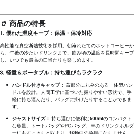
🥤 商品の特長
1. 優れた温度キープ：保温・保冷対応
高性能な真空断熱技術を採用。朝淹れたてのホットコーヒーか
ら、午後の冷たいドリンクまで、飲み頃の温度を長時間キープ
し、いつでも最高の口当たりを楽しめます。
3. 軽量＆ポータブル：持ち運びもラクラク
ハンドル付きキャップ：
蓋部分に丸みのある一体型ハン
ドルを設計。人間工学に基づいた握りやすい形状で、手
軽に持ち運んだり、バッグに掛けたりすることができま
す。
ジャストサイズ：
持ち運びに便利な
500ml
のコンパクト
な容量。トートバッグやPCバッグ、車のドリンクホルダ
ーにもすっきりと収まり、移動中の負担になりません。