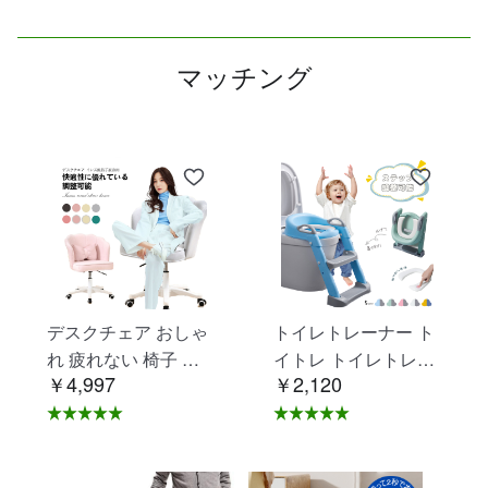
マッチング
デスクチェア おしゃ
トイレトレーナー ト
れ 疲れない 椅子 白
イトレ トイレトレー
￥4,997
￥2,120
ホワイト デスクチェ
ニング トイレ 練習
ア 疲れにくい 学習椅
折りたたみ おまる 補
子 北欧 子供 チェア
助 便座 補助便座 子
学習チェア オフィス
供用 便座 トイレ補助