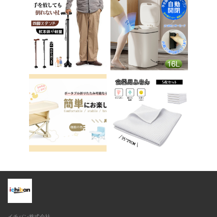
チェア パソコンチェ
踏み台 男の子 女の子
ア ベロア調 インテリ
子供 子ども トイトレ
ア 椅子 イス 在宅ワ
送料無料 ステップ ス
ーク アシェル ブリリ
テップ台 トイレ D-2
アント C-56
8
イチバン株式会社