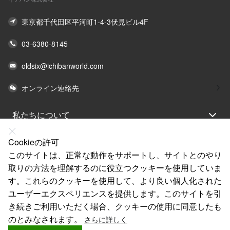
東京都千代田区平河町1-4-3伏見ビル4F
03-6380-8145
oldsix@ichibanworld.com
オンライン連絡先
私たちについて
法律声明
Cookieの許可
ヘルプ
このサイトは、正常な動作をサポートし、サイトとのやり
取りの方法を理解するのに役立つクッキーを使用していま
サービス
す。これらのクッキーを使用して、より良い個人化された
リンク
ユーザーエクスペリエンスを提供します。このサイトを引
き続きご利用いただく場合、クッキーの使用に同意したも
のとみなされます。
さらに詳しく