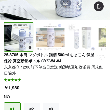
25-8705 水筒 マグボトル 猫柄 500ml ちょこん 保温
保冷 真空断熱ボトル GYSWA-84
东京都仓 12:00前下单当日发送 偏远地区加收派费 周末红
日除外
￥1,980
NO
#1
#2
#3