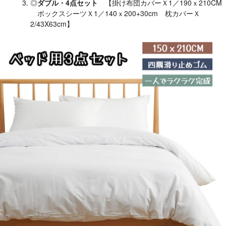
◎
ダブル・4点セット
【掛け布団カバーＸ1／190ｘ210CM
ボックスシーツＸ1／140ｘ200+30cm 枕カバーＸ
2/43X63cm】