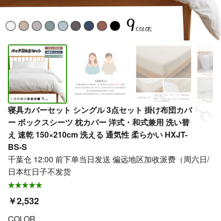
寝具カバーセット シングル 3点セット 掛け布団カバ
ー ボックスシーツ 枕カバー 洋式・和式兼用 洗い替
え 速乾 150×210cm 洗える 通気性 柔らかい HXJT-
BS-S
千葉仓 12:00 前下单当日发送 偏远地区加收派费（周六日/
日本红日子不发货
￥2,532
COLOR