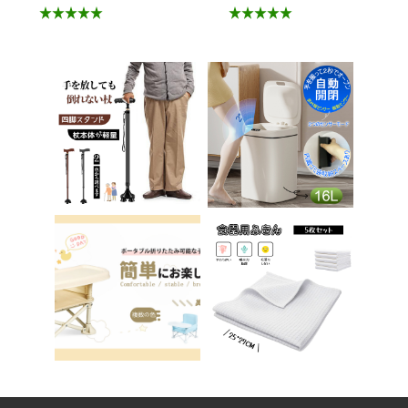
ア 疲れにくい 学習椅
折りたたみ おまる 補
子 北欧 子供 チェア
助 便座 補助便座 子
学習チェア オフィス
供用 便座 トイレ補助
チェア パソコンチェ
踏み台 男の子 女の子
ア ベロア調 インテリ
子供 子ども トイトレ
ア 椅子 イス 在宅ワ
送料無料 ステップ ス
ーク アシェル ブリリ
テップ台 トイレ D-2
アント C-56
8