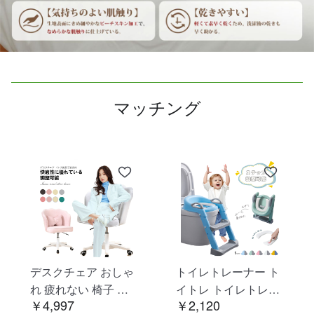
マッチング
デスクチェア おしゃ
トイレトレーナー ト
れ 疲れない 椅子 白
イトレ トイレトレー
￥4,997
￥2,120
ホワイト デスクチェ
ニング トイレ 練習