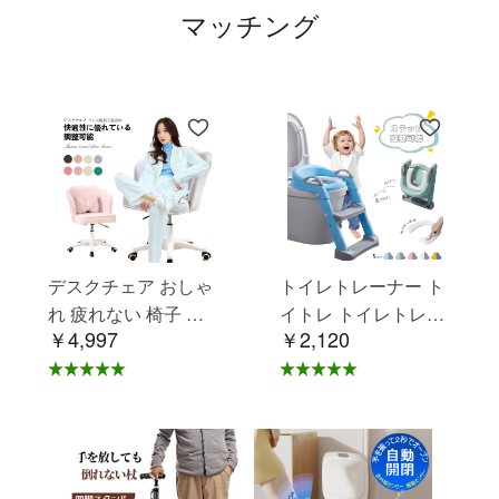
マッチング
デスクチェア おしゃ
トイレトレーナー ト
れ 疲れない 椅子 白
イトレ トイレトレー
￥4,997
￥2,120
ホワイト デスクチェ
ニング トイレ 練習
ア 疲れにくい 学習椅
折りたたみ おまる 補
子 北欧 子供 チェア
助 便座 補助便座 子
学習チェア オフィス
供用 便座 トイレ補助
チェア パソコンチェ
踏み台 男の子 女の子
ア ベロア調 インテリ
子供 子ども トイトレ