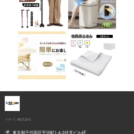
ア 椅子 イス 在宅ワ
送料無料 ステップ ス
ーク アシェル ブリリ
テップ台 トイレ D-2
アント C-56
8
イチバン株式会社
東京都千代田区平河町1-4-3伏見ビル4F