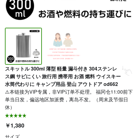
スキットル 300ml 薄型 軽量 漏斗付き 304ステンレ
ス鋼 サビにくい 旅行用 携帯用 お酒 燃料 ウイスキー
水筒代わりに キャンプ用品 登山 アウトドア od662
⚠️本链接为VIP专属，非VIP订单不处理。 福冈仓11:00前下
单当日发，偏远地区加派费，离岛不发。（周末及节假日
休）
￥1,380
サイズ