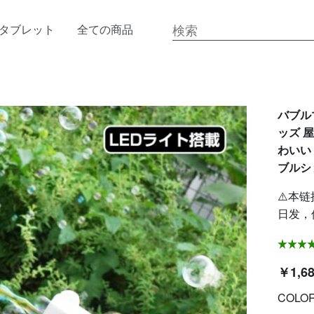
タブレット
全ての商品
バブル
ッズ 
わいい
ブルショ
⚠️本链
日发，
￥1,6
COLO