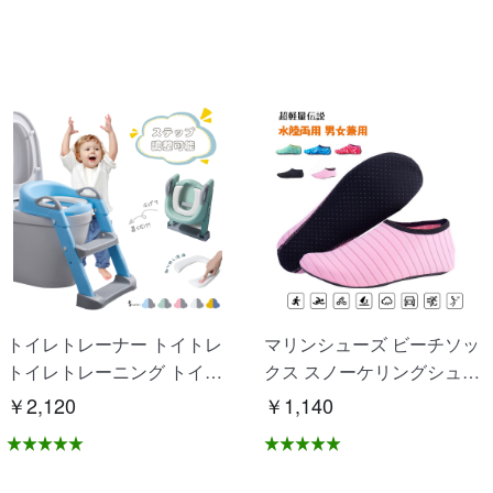
トイレトレーナー トイトレ
マリンシューズ ビーチソッ
トイレトレーニング トイレ
クス スノーケリングシュー
練習 折りたたみ おまる 補
ズ 砂浜 海 水泳 滑り止め 速
￥2,120
￥1,140
助 便座 補助便座 子供用 便
乾性 通気性良い 水陸両用
座 トイレ補助 踏み台 男の
男女兼用 OB-02
子 女の子 子供 子ども トイ