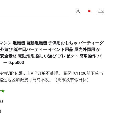
JPY
マシン 泡泡機 自動泡泡機 子供用おもちゃ パーティーグ
屋外遊び 誕生日パーティー イベント用品 屋内外両用 か
 安全素材 電動泡泡 楽しい遊び プレゼント 簡単操作 バ
ー tkpa003
接为VIP专属，非VIP订单不处理。 福冈仓11:00前下单当
偏远地区加派费，离岛不发。（周末及节假日休）
80
R