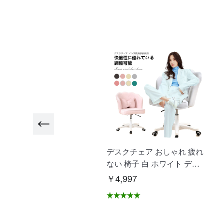
"ヨガマット大きめ ビッグ
デスクチェア おしゃれ 疲れ
トレーニングマット 高品質
ない 椅子 白 ホワイト デス
高耐久高密 ヨガ ピラティ
クチェア 疲れにくい 学習椅
2,500
￥4,997
ス エクササイズ ストレッチ
子 北欧 子供 チェア 学習チ
マット 初心者 筋トレダイエ
ェア オフィスチェア パソコ
ト 運動 上級者 腹筋 脚痩
ンチェア ベロア調 インテリ