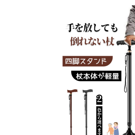
 痛くない特厚 滑らない "
ア 椅子 イス 在宅ワーク ア
-01
シェル ブリリアント C-56