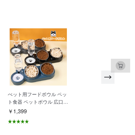
ぺット用フードボウル ペッ
SDカード マイクロSDカ
ト食器 ペットボウル 広口
ド 高速 大容量 480GB 51
仕切り付き設計 水飲み 餌入
B 1T 耐衝撃 耐温度 写真 
￥1,399
￥1,172
れ 自動給水 抗菌 洗いやす
画保存 ドライブレコーダ
い 分解できる 乾湿分離 こ
録画 ゲームデータ 多機器
ぼれにくい 衛生的な 猫 犬
応 NCK