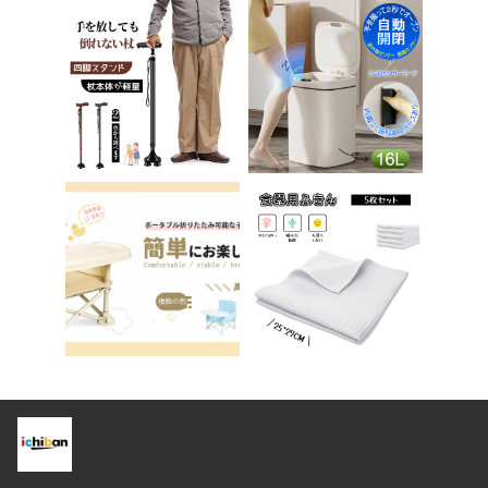
チェア パソコンチェ
踏み台 男の子 女の子
ア ベロア調 インテリ
子供 子ども トイトレ
ア 椅子 イス 在宅ワ
送料無料 ステップ ス
ーク アシェル ブリリ
テップ台 トイレ D-2
アント C-56
8