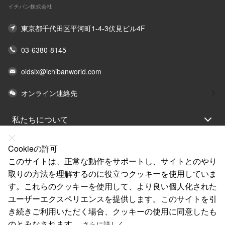
イチバン株式会社
東京都千代田区平河町1-4-3伏見ビル4F
03-6380-8145
oldsix@ichibanworld.com
オンライン連絡先
私たちについて
法律声明
Cookieの許可
ヘルプ
このサイトは、正常な動作をサポートし、サイトとのやり
取りの方法を理解するのに役立つクッキーを使用していま
サービス
す。これらのクッキーを使用して、より良い個人化された
リンク
ユーザーエクスペリエンスを提供します。このサイトを引
き続きご利用いただく場合、クッキーの使用に同意したも
のとみなされます。
さらに詳しく