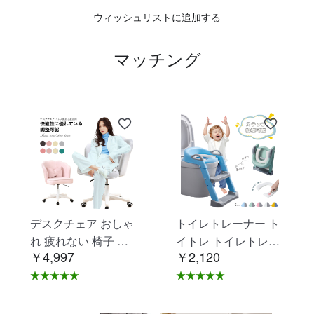
ウィッシュリストに追加する
マッチング
デスクチェア おしゃ
トイレトレーナー ト
れ 疲れない 椅子 白
イトレ トイレトレー
￥4,997
￥2,120
ホワイト デスクチェ
ニング トイレ 練習
ア 疲れにくい 学習椅
折りたたみ おまる 補
子 北欧 子供 チェア
助 便座 補助便座 子
学習チェア オフィス
供用 便座 トイレ補助