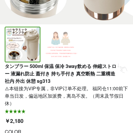
タンブラー 500ml 保温 保冷 3way飲める 伸縮ストロ
ー 液漏れ防止 蓋付き 持ち手付き 真空断熱 二重構造
社内 外出 休憩 sg313
⚠️本链接为VIP专属，非VIP订单不处理。 福冈仓11:00前下
单当日发，偏远地区加派费，离岛不发。（周末及节假日
休）
￥2,180
COLOR