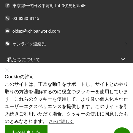
東京都千代田区平河町1-4-3伏見ビル4F
03-6380-8145
oldsix@ichibanworld.com
オンライン連絡先
私たちについて
法律声明
Cookieの許可
ヘルプ
このサイトは、正常な動作をサポートし、サイトとのやり
取りの方法を理解するのに役立つクッキーを使用していま
サービス
す。これらのクッキーを使用して、より良い個人化された
リンク
ユーザーエクスペリエンスを提供します。このサイトを引
き続きご利用いただく場合、クッキーの使用に同意したも
のとみなされます。
さらに詳しく
わかりました