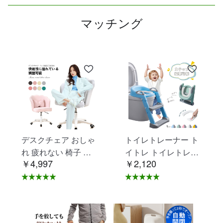
マッチング
デスクチェア おしゃ
トイレトレーナー ト
れ 疲れない 椅子 白
イトレ トイレトレー
￥4,997
￥2,120
ホワイト デスクチェ
ニング トイレ 練習
ア 疲れにくい 学習椅
折りたたみ おまる 補
子 北欧 子供 チェア
助 便座 補助便座 子
学習チェア オフィス
供用 便座 トイレ補助
チェア パソコンチェ
踏み台 男の子 女の子