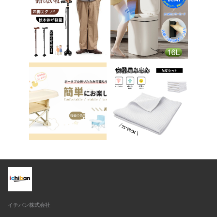
ア ベロア調 インテリ
子供 子ども トイトレ
ア 椅子 イス 在宅ワ
送料無料 ステップ ス
ーク アシェル ブリリ
テップ台 トイレ D-2
アント C-56
8
イチバン株式会社