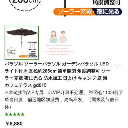
パラソル ソーラーパラソル ガーデンパラソル LED
ライト付き 直径約265cm 简单開閉 角度調整可 ソー
ラー充電 夜に光る 防水加工 日よけ キャンプ 庭 海
カフェテラス gd015
⚠️本链接为VIP专属，非VIP订单不处理。 福冈仓11:00前下
单当日发，偏远地区加派费，离岛不发。（周末及节假日
休）
￥8,880