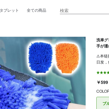
タブレット
全ての商品
洗車グ
手が濡れ
⚠️本链
日发，
￥599
COLO
ブ