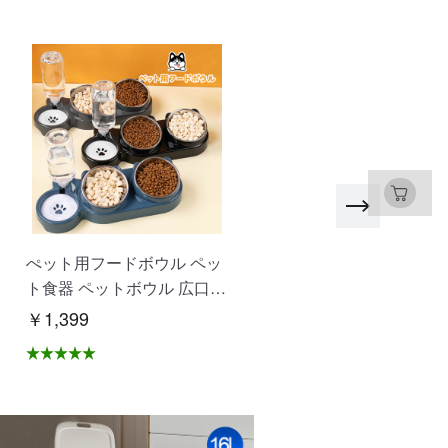
ぺット用フードボウル ペッ
SDカード マイクロSDカ
ト食器 ペットボウル 広口
ド 高速 大容量 480GB 51
仕切り付き設計 水飲み 餌入
B 1T 耐衝撃 耐温度 写真 
￥1,399
￥1,172
れ 自動給水 抗菌 洗いやす
画保存 ドライブレコーダ
い 分解できる 乾湿分離 こ
録画 ゲームデータ 多機器
ぼれにくい 衛生的な 猫 犬
応 NCK
ペット用品 XZGH-06