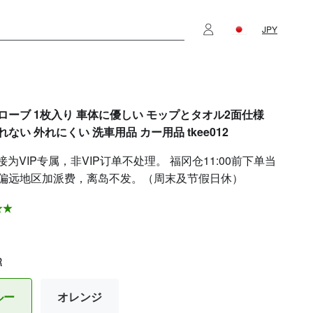
JPY
ローブ 1枚入り 車体に優しい モップとタオル2面仕様
ない 外れにくい 洗車用品 カー用品 tkee012
接为VIP专属，非VIP订单不处理。 福冈仓11:00前下单当
偏远地区加派费，离岛不发。（周末及节假日休）
R
ルー
オレンジ