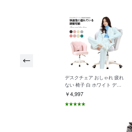
"ヨガマット大きめ ビッグ
デスクチェア おしゃれ 疲れ
トレーニングマット 高品質
ない 椅子 白 ホワイト デス
高耐久高密 ヨガ ピラティ
クチェア 疲れにくい 学習椅
2,500
￥4,997
ス エクササイズ ストレッチ
子 北欧 子供 チェア 学習チ
マット 初心者 筋トレダイエ
ェア オフィスチェア パソコ
ト 運動 上級者 腹筋 脚痩
ンチェア ベロア調 インテリ
 痛くない特厚 滑らない "
ア 椅子 イス 在宅ワーク ア
-01
シェル ブリリアント C-56