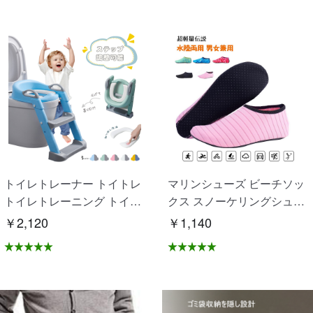
トイレトレーナー トイトレ
マリンシューズ ビーチソッ
トイレトレーニング トイレ
クス スノーケリングシュー
練習 折りたたみ おまる 補
ズ 砂浜 海 水泳 滑り止め 速
￥2,120
￥1,140
助 便座 補助便座 子供用 便
乾性 通気性良い 水陸両用
座 トイレ補助 踏み台 男の
男女兼用 OB-02
子 女の子 子供 子ども トイ
トレ 送料無料 ステップ ス
テップ台 トイレ D-28