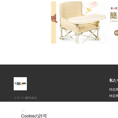
私た
特定
特定
イチバン株式会社
東京都千代田区平河町1-4-3伏見ビル4F
03-6380-8145
Cookieの許可