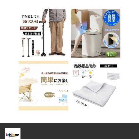
学習チェア オフィス
供用 便座 トイレ補助
チェア パソコンチェ
踏み台 男の子 女の子
ア ベロア調 インテリ
子供 子ども トイトレ
ア 椅子 イス 在宅ワ
送料無料 ステップ ス
ーク アシェル ブリリ
テップ台 トイレ D-2
アント C-56
8