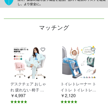
マッチング
デスクチェア おしゃ
トイレトレーナー ト
れ 疲れない 椅子 白
イトレ トイレトレー
￥4,997
￥2,120
ホワイト デスクチェ
ニング トイレ 練習
ア 疲れにくい 学習椅
折りたたみ おまる 補
子 北欧 子供 チェア
助 便座 補助便座 子