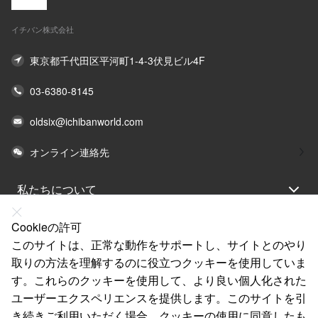
イチバン株式会社
東京都千代田区平河町1-4-3伏見ビル4F
03-6380-8145
oldsix@ichibanworld.com
オンライン連絡先
私たちについて
法律声明
Cookieの許可
ヘルプ
このサイトは、正常な動作をサポートし、サイトとのやり
取りの方法を理解するのに役立つクッキーを使用していま
サービス
す。これらのクッキーを使用して、より良い個人化された
リンク
ユーザーエクスペリエンスを提供します。このサイトを引
き続きご利用いただく場合、クッキーの使用に同意したも