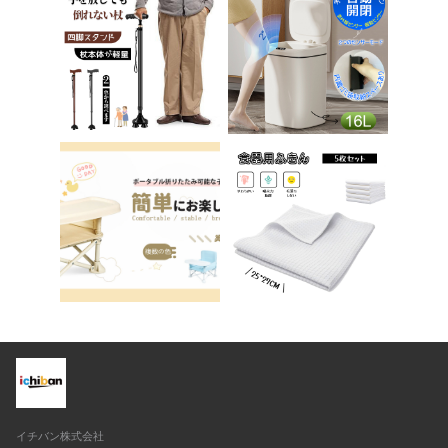
ア ベロア調 インテリ
子供 子ども トイトレ
ア 椅子 イス 在宅ワ
送料無料 ステップ ス
ーク アシェル ブリリ
テップ台 トイレ D-2
アント C-56
8
イチバン株式会社