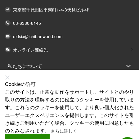
東京都千代田区平河町1-4-3伏見ビル4F
03-6380-8145
oldsix@ichibanworld.com
オンライン連絡先
私たちについて
法律声明
Cookieの許可
ヘルプ
このサイトは、正常な動作をサポートし、サイトとのやり
取りの方法を理解するのに役立つクッキーを使用していま
サービス
す。これらのクッキーを使用して、より良い個人化された
リンク
ユーザーエクスペリエンスを提供します。このサイトを引
き続きご利用いただく場合、クッキーの使用に同意したも
のとみなされます。
さらに詳しく