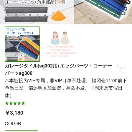
ガレージタイル(sg302用) エッジパーツ・コーナー
パーツsg306
⚠️本链接为VIP专属，非VIP订单不处理。 福冈仓11:00前下
单当日发，偏远地区加派费，离岛不发。（周末及节假日
休）
￥3,180
COLOR