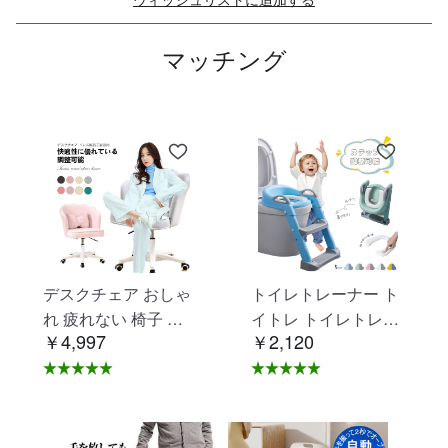
マッチング
デスクチェア おしゃ
トイレトレーナー ト
れ 疲れない 椅子 白
イトレ トイレトレー
￥4,997
￥2,120
ホワイト デスクチェ
ニング トイレ 練習
ア 疲れにくい 学習椅
折りたたみ おまる 補
子 北欧 子供 チェア
助 便座 補助便座 子
学習チェア オフィス
供用 便座 トイレ補助
チェア パソコンチェ
踏み台 男の子 女の子