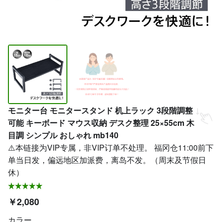
モニター台 モニタースタンド 机上ラック 3段階調整
可能 キーボード マウス収納 デスク整理 25×55cm 木
目調 シンプル おしゃれ mb140
⚠️本链接为VIP专属，非VIP订单不处理。 福冈仓11:00前下
单当日发，偏远地区加派费，离岛不发。（周末及节假日
休）
￥2,080
カラー