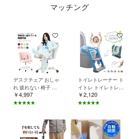
マッチング
デスクチェア おしゃ
トイレトレーナー ト
れ 疲れない 椅子 白
イトレ トイレトレー
￥4,997
￥2,120
ホワイト デスクチェ
ニング トイレ 練習
ア 疲れにくい 学習椅
折りたたみ おまる 補
子 北欧 子供 チェア
助 便座 補助便座 子
学習チェア オフィス
供用 便座 トイレ補助
チェア パソコンチェ
踏み台 男の子 女の子
ア ベロア調 インテリ
子供 子ども トイトレ