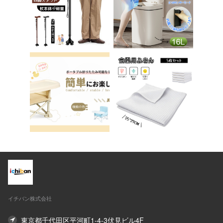
ア 椅子 イス 在宅ワ
送料無料 ステップ ス
ーク アシェル ブリリ
テップ台 トイレ D-2
アント C-56
8
イチバン株式会社
東京都千代田区平河町1-4-3伏見ビル4F