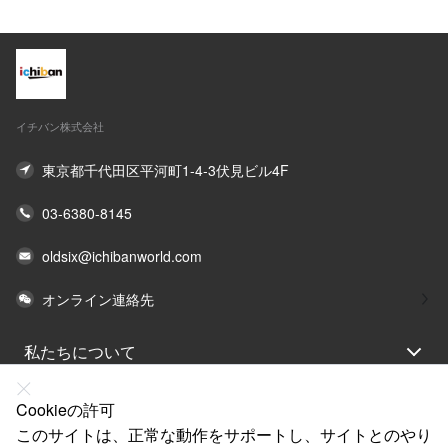
イチバン株式会社
東京都千代田区平河町1-4-3伏見ビル4F
03-6380-8145
oldsix@ichibanworld.com
オンライン連絡先
私たちについて
法律声明
Cookieの許可
ヘルプ
このサイトは、正常な動作をサポートし、サイトとのやり