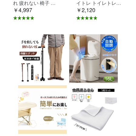
れ 疲れない 椅子 白
イトレ トイレトレー
￥4,997
￥2,120
ホワイト デスクチェ
ニング トイレ 練習
ア 疲れにくい 学習椅
折りたたみ おまる 補
子 北欧 子供 チェア
助 便座 補助便座 子
学習チェア オフィス
供用 便座 トイレ補助
チェア パソコンチェ
踏み台 男の子 女の子
ア ベロア調 インテリ
子供 子ども トイトレ
ア 椅子 イス 在宅ワ
送料無料 ステップ ス
ーク アシェル ブリリ
テップ台 トイレ D-2
アント C-56
8