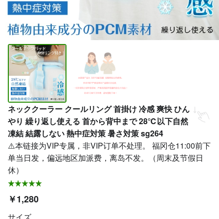
ネッククーラー クールリング 首掛け 冷感 爽快 ひん
やり 繰り返し使える 首から背中まで 28℃以下自然
凍結 結露しない 熱中症対策 暑さ対策 sg264
⚠️本链接为VIP专属，非VIP订单不处理。 福冈仓11:00前下
单当日发，偏远地区加派费，离岛不发。（周末及节假日
休）
￥1,280
サイズ