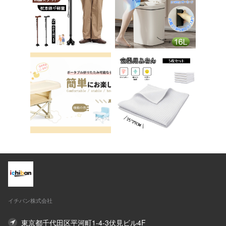
ア 椅子 イス 在宅ワ
送料無料 ステップ ス
ーク アシェル ブリリ
テップ台 トイレ D-2
アント C-56
8
イチバン株式会社
東京都千代田区平河町1-4-3伏見ビル4F