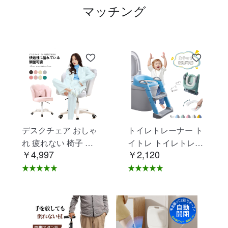
マッチング
デスクチェア おしゃ
トイレトレーナー ト
れ 疲れない 椅子 白
イトレ トイレトレー
￥4,997
￥2,120
ホワイト デスクチェ
ニング トイレ 練習
ア 疲れにくい 学習椅
折りたたみ おまる 補
子 北欧 子供 チェア
助 便座 補助便座 子
学習チェア オフィス
供用 便座 トイレ補助
チェア パソコンチェ
踏み台 男の子 女の子
ア ベロア調 インテリ
子供 子ども トイトレ