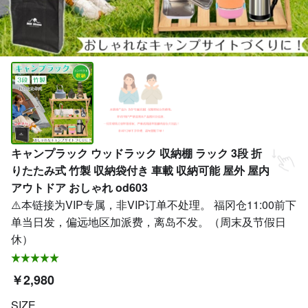
キャンプラック ウッドラック 収納棚 ラック 3段 折
りたたみ式 竹製 収納袋付き 車載 収納可能 屋外 屋内
アウトドア おしゃれ od603
⚠️本链接为VIP专属，非VIP订单不处理。 福冈仓11:00前下
单当日发，偏远地区加派费，离岛不发。（周末及节假日
休）
￥2,980
SIZE