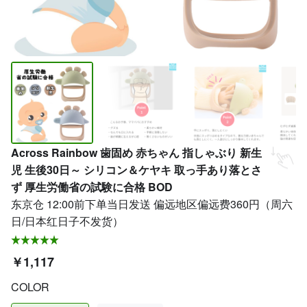
Across Rainbow 歯固め 赤ちゃん 指しゃぶり 新生
児 生後30日～ シリコン＆ケヤキ 取っ手あり落とさ
ず 厚生労働省の試験に合格 BOD
东京仓 12:00前下单当日发送 偏远地区偏远费360円（周六
日/日本红日子不发货）
￥1,117
COLOR