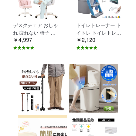
デスクチェア おしゃ
トイレトレーナー ト
れ 疲れない 椅子 白
イトレ トイレトレー
￥4,997
￥2,120
ホワイト デスクチェ
ニング トイレ 練習
ア 疲れにくい 学習椅
折りたたみ おまる 補
子 北欧 子供 チェア
助 便座 補助便座 子
学習チェア オフィス
供用 便座 トイレ補助
チェア パソコンチェ
踏み台 男の子 女の子
ア ベロア調 インテリ
子供 子ども トイトレ
ア 椅子 イス 在宅ワ
送料無料 ステップ ス
ーク アシェル ブリリ
テップ台 トイレ D-2
アント C-56
8