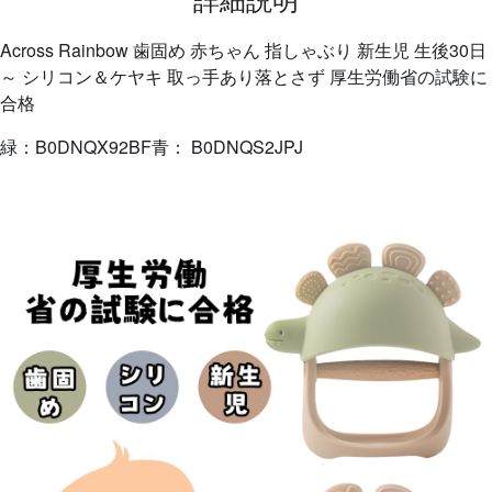
Across Rainbow 歯固め 赤ちゃん 指しゃぶり 新生児 生後30日
～ シリコン＆ケヤキ 取っ手あり落とさず 厚生労働省の試験に
合格
緑：B0DNQX92BF青：
B0DNQS2JPJ