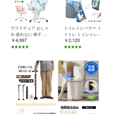
デスクチェア おしゃ
トイレトレーナー ト
れ 疲れない 椅子 白
イトレ トイレトレー
￥4,997
￥2,120
ホワイト デスクチェ
ニング トイレ 練習
ア 疲れにくい 学習椅
折りたたみ おまる 補
子 北欧 子供 チェア
助 便座 補助便座 子
学習チェア オフィス
供用 便座 トイレ補助
チェア パソコンチェ
踏み台 男の子 女の子
ア ベロア調 インテリ
子供 子ども トイトレ
ア 椅子 イス 在宅ワ
送料無料 ステップ ス
ーク アシェル ブリリ
テップ台 トイレ D-2
アント C-56
8