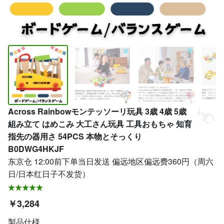
Across Rainbowモンテッソーリ玩具 3歳 4歳 5歳
組み立て はめこみ 大工さん玩具 工具おもちゃ 知育
指先の器用さ 54PCS 本物とそっくり
B0DWG4HKJF
东京仓 12:00前下单当日发送 偏远地区偏远费360円（周六
日/日本红日子不发货）
￥3,284
製品仕様