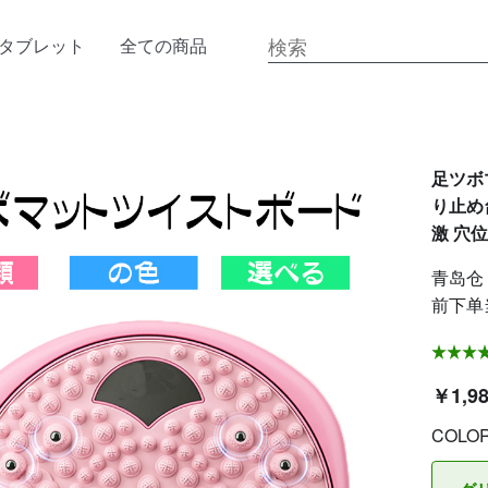
タブレット
全ての商品
足ツボマ
り止め
激 穴位
青岛仓 
前下单
￥1,9
COLO