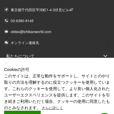
東京都千代田区平河町1-4-3伏見ビル4F
03-6380-8145
oldsix@ichibanworld.com
オンライン連絡先
私たちについて
法律声明
Cookieの許可
ヘルプ
このサイトは、正常な動作をサポートし、サイトとのやり
取りの方法を理解するのに役立つクッキーを使用していま
サービス
す。これらのクッキーを使用して、より良い個人化された
リンク
ユーザーエクスペリエンスを提供します。このサイトを引
き続きご利用いただく場合、クッキーの使用に同意したも
のとみなされます。
さらに詳しく