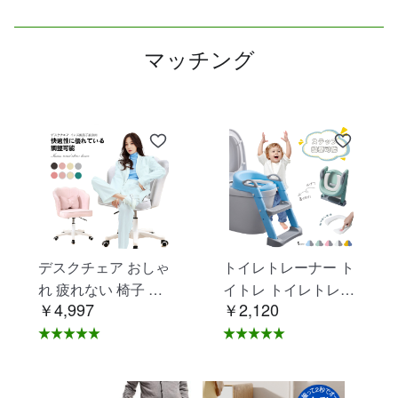
マッチング
デスクチェア おしゃ
トイレトレーナー ト
れ 疲れない 椅子 白
イトレ トイレトレー
￥4,997
￥2,120
ホワイト デスクチェ
ニング トイレ 練習
ア 疲れにくい 学習椅
折りたたみ おまる 補
子 北欧 子供 チェア
助 便座 補助便座 子
学習チェア オフィス
供用 便座 トイレ補助