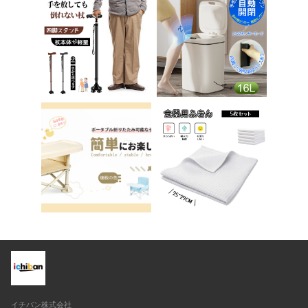
チェア パソコンチェ
踏み台 男の子 女の子
ア ベロア調 インテリ
子供 子ども トイトレ
ア 椅子 イス 在宅ワ
送料無料 ステップ ス
ーク アシェル ブリリ
テップ台 トイレ D-2
アント C-56
8
イチバン株式会社