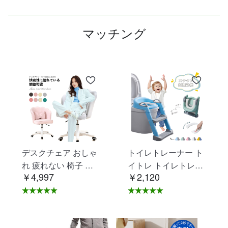
マッチング
デスクチェア おしゃ
トイレトレーナー ト
れ 疲れない 椅子 白
イトレ トイレトレー
￥4,997
￥2,120
ホワイト デスクチェ
ニング トイレ 練習
ア 疲れにくい 学習椅
折りたたみ おまる 補
子 北欧 子供 チェア
助 便座 補助便座 子
学習チェア オフィス
供用 便座 トイレ補助