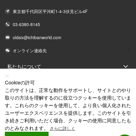
東京都千代田区平河町1-4-3伏見ビル4F
03-6380-8145
oldsix@ichibanworld.com
オンライン連絡先
私たちについて
法律声明
Cookieの許可
ヘルプ
このサイトは、正常な動作をサポートし、サイトとのやり
取りの方法を理解するのに役立つクッキーを使用していま
サービス
す。これらのクッキーを使用して、より良い個人化された
リンク
ユーザーエクスペリエンスを提供します。このサイトを引
き続きご利用いただく場合、クッキーの使用に同意したも
のとみなされます。
さらに詳しく