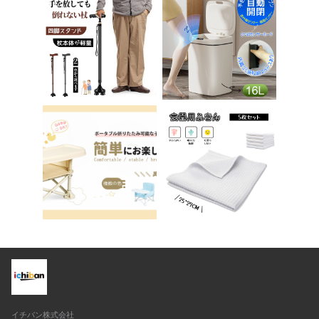
チェア パソコンチェ
踏み台 男の子 女の子
ア ベロア調 インテリ
子供 子ども トイトレ
ア 椅子 イス 在宅ワ
送料無料 ステップ ス
ーク アシェル ブリリ
テップ台 トイレ D-2
アント C-56
8
イチバン株式会社