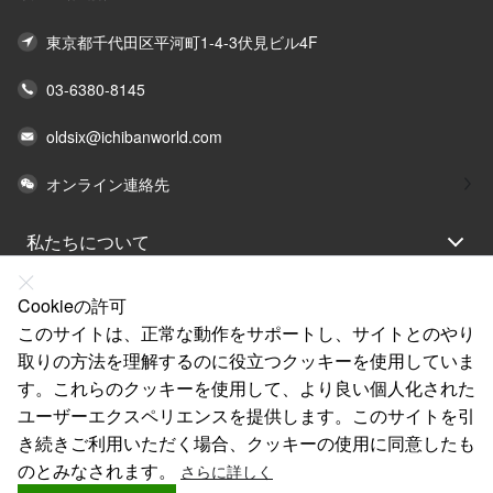
東京都千代田区平河町1-4-3伏見ビル4F
03-6380-8145
oldsix@ichibanworld.com
オンライン連絡先
私たちについて
法律声明
Cookieの許可
ヘルプ
このサイトは、正常な動作をサポートし、サイトとのやり
取りの方法を理解するのに役立つクッキーを使用していま
サービス
す。これらのクッキーを使用して、より良い個人化された
リンク
ユーザーエクスペリエンスを提供します。このサイトを引
き続きご利用いただく場合、クッキーの使用に同意したも
のとみなされます。
さらに詳しく