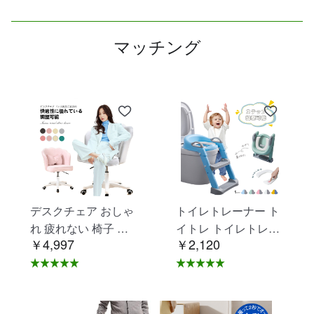
マッチング
デスクチェア おしゃ
トイレトレーナー ト
れ 疲れない 椅子 白
イトレ トイレトレー
￥4,997
￥2,120
ホワイト デスクチェ
ニング トイレ 練習
ア 疲れにくい 学習椅
折りたたみ おまる 補
子 北欧 子供 チェア
助 便座 補助便座 子
学習チェア オフィス
供用 便座 トイレ補助