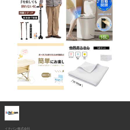
チェア パソコンチェ
踏み台 男の子 女の子
ア ベロア調 インテリ
子供 子ども トイトレ
ア 椅子 イス 在宅ワ
送料無料 ステップ ス
ーク アシェル ブリリ
テップ台 トイレ D-2
アント C-56
8
イチバン株式会社