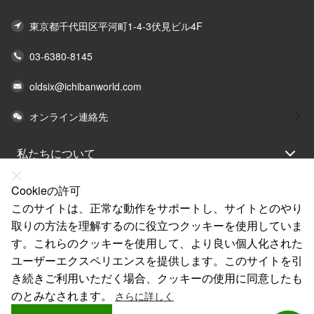
東京都千代田区平河町1-4-3伏見ビル4F
03-6380-8145
oldsix@ichibanworld.com
オンライン連絡先
私たちについて
法律声明
Cookieの許可
ヘルプ
このサイトは、正常な動作をサポートし、サイトとのやり
取りの方法を理解するのに役立つクッキーを使用していま
サービス
す。これらのクッキーを使用して、より良い個人化された
リンク
ユーザーエクスペリエンスを提供します。このサイトを引
き続きご利用いただく場合、クッキーの使用に同意したも
のとみなされます。
さらに詳しく