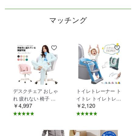
マッチング
デスクチェア おしゃ
トイレトレーナー ト
れ 疲れない 椅子 白
イトレ トイレトレー
￥4,997
￥2,120
ホワイト デスクチェ
ニング トイレ 練習
ア 疲れにくい 学習椅
折りたたみ おまる 補
子 北欧 子供 チェア
助 便座 補助便座 子
学習チェア オフィス
供用 便座 トイレ補助