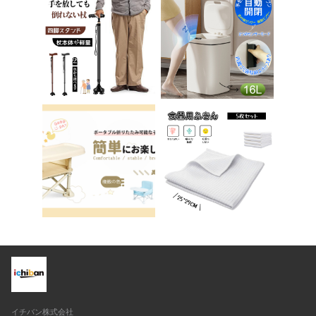
チェア パソコンチェ
踏み台 男の子 女の子
ア ベロア調 インテリ
子供 子ども トイトレ
ア 椅子 イス 在宅ワ
送料無料 ステップ ス
ーク アシェル ブリリ
テップ台 トイレ D-2
アント C-56
8
イチバン株式会社